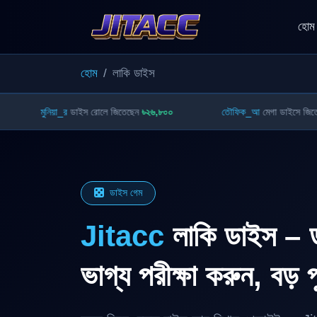
হোম
হোম
লাকি ডাইস
র
ডাইস রোলে জিতেছেন
৳২৬,৮০০
তৌফিক_আ
মেগা ডাইসে জিতেছেন
৳৫৫,০০০
ডাইস গেম
Jitacc
লাকি ডাইস – ড
ভাগ্য পরীক্ষা করুন, বড় 