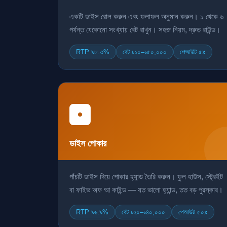
একটি ডাইস রোল করুন এবং ফলাফল অনুমান করুন। ১ থেকে ৬
পর্যন্ত যেকোনো সংখ্যায় বেট রাখুন। সহজ নিয়ম, দ্রুত রাউন্ড।
RTP ৯৮.৩%
বেট ৳১০–৳৫০,০০০
পেআউট ৫x
ডাইস পোকার
পাঁচটি ডাইস দিয়ে পোকার হ্যান্ড তৈরি করুন। ফুল হাউস, স্ট্রেইট
বা ফাইভ অফ আ কাইন্ড — যত ভালো হ্যান্ড, তত বড় পুরস্কার।
RTP ৯৬.৯%
বেট ৳২০–৳৪০,০০০
পেআউট ৫০x