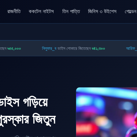
রাজনীতি
ককটেল নাইটস
তিন পাত্তি
জিনিস ৩ উইশেস
গোল্ডেন
নিলুফার_ব
ডাইস পোকারে জিতেছেন
৳৪১,৩০০
আরিফ_হ
লাকি ডাইসে জিত
াইস গড়িয়ে
পুরস্কার জিতুন