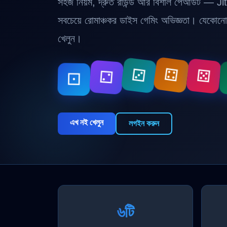
সহজ নিয়ম, দ্রুত রাউন্ড আর বিশাল পেআউট — Ji
সবচেয়ে রোমাঞ্চকর ডাইস গেমিং অভিজ্ঞতা। যেকোন
খেলুন।
⚀
⚁
⚂
⚄
⚃
এখ নই খেলুন
লগইন করুন
৬টি