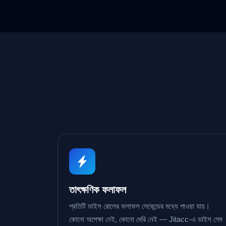
তাৎক্ষণিক ফলাফল
প্রতিটি ডাইস রোলের ফলাফল সেকেন্ডের মধ্যে পাওয়া যায়।
কোনো অপেক্ষা নেই, কোনো দেরি নেই — Jitacc-এ ডাইস গেম