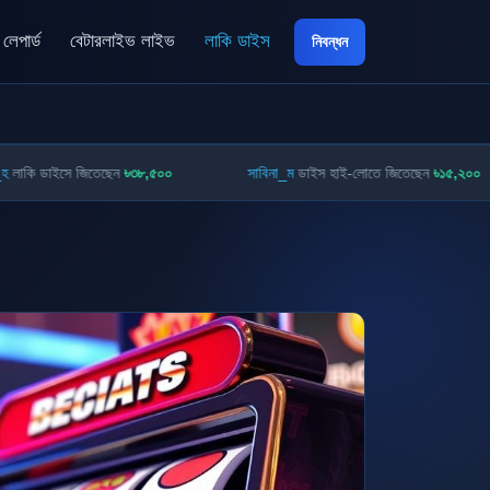
 লেপার্ড
বেটারলাইভ লাইভ
লাকি ডাইস
নিবন্ধন
েছেন
৳৩৮,৫০০
সাবিনা_ম
ডাইস হাই-লোতে জিতেছেন
৳১৫,২০০
রিয়াদ