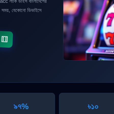
tacc লাকি ডাইস বাংলাদেশের
ো সময়, যেকোনো ডিভাইসে
⚅
৯৭%
৳১০