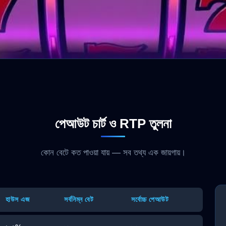
পেআউট চার্ট ও RTP তুলনা
কোন বেটে কত পাওয়া যায় — সব তথ্য এক জায়গায়।
হাউস এজ
সর্বনিম্ন বেট
সর্বোচ্চ পেআউট