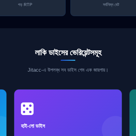
গড় RTP
সর্বনিম্ন বেট
লাকি ডাইসের ভেরিয়েন্টসমূহ
Jitacc-এ উপলব্ধ সব ডাইস গেম এক জায়গায়।
হাই-লো ডাইস