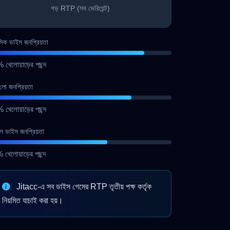
গড় RTP (সব ভেরিয়েন্ট)
সিক ডাইস জনপ্রিয়তা
খেলোয়াড়ের পছন্দ
লো জনপ্রিয়তা
খেলোয়াড়ের পছন্দ
পল ডাইস জনপ্রিয়তা
খেলোয়াড়ের পছন্দ
Jitacc-এ সব ডাইস গেমের RTP তৃতীয় পক্ষ কর্তৃক
নিয়মিত যাচাই করা হয়।